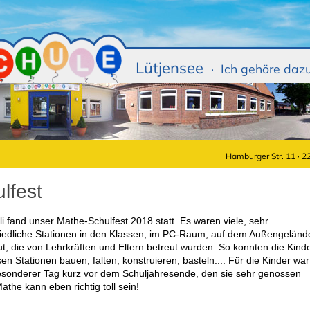
Lütjensee
· Ich gehöre daz
Hamburger Str. 11 · 2
lfest
li fand unser Mathe-Schulfest 2018 statt. Es waren viele, sehr
iedliche Stationen in den Klassen, im PC-Raum, auf dem Außengeländ
t, die von Lehrkräften und Eltern betreut wurden. So konnten die Kind
en Stationen bauen, falten, konstruieren, basteln.... Für die Kinder war
esonderer Tag kurz vor dem Schuljahresende, den sie sehr genossen
athe kann eben richtig toll sein!