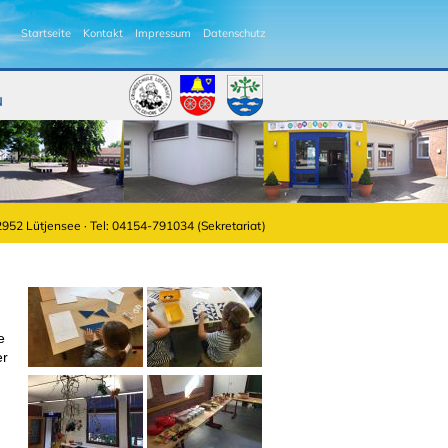
Startseite
Kontakt
Impressum
Datenschutz
u
2952 Lütjensee · Tel: 04154-791034 (Sekretariat)
e
er