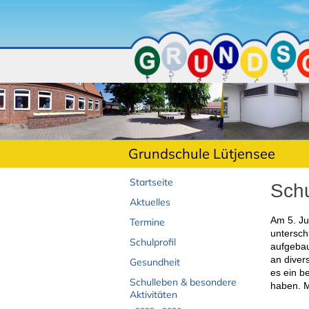
Grundschule Lütjensee
Startseite
Schu
Aktuelles
Am 5. Ju
Termine
untersch
Schulprofil
aufgebau
an divers
Gesundheit
es ein b
Schulleben & besondere
haben. M
Aktivitäten