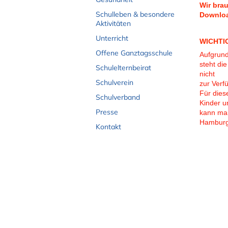
Wir bra
Schulleben & besondere
Downloa
Aktivitäten
Unterricht
WICHTIG
Offene Ganztagsschule
Aufgrun
steht di
Schulelternbeirat
nicht
Schulverein
zur Verf
Für diese
Schulverband
Kinder u
Presse
kann man
Hamburg
Kontakt