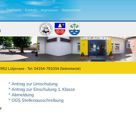
Startseite
Kontakt
Impressum
Datenschutz
u
2952 Lütjensee · Tel: 04154-791034 (Sekretariat)
* Antrag zur Umschulung
* Antrag zur Einschulung 1. Klasse
* Abmeldung
* OGS Stellenausschreibung
r