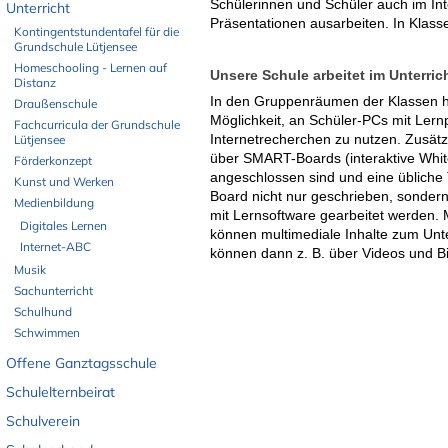
Schülerinnen und Schüler auch im Int
Unterricht
Präsentationen ausarbeiten. In Klasse
Kontingentstundentafel für die
Grundschule Lütjensee
Homeschooling - Lernen auf
Unsere Schule arbeitet im Unterric
Distanz
In den Gruppenräumen der Klassen ha
Draußenschule
Möglichkeit, an Schüler-PCs mit Ler
Fachcurricula der Grundschule
Internetrecherchen zu nutzen. Zusätz
Lütjensee
über SMART-Boards (interaktive Whit
Förderkonzept
angeschlossen sind und eine übliche
Kunst und Werken
Board nicht nur geschrieben, sondern
Medienbildung
mit Lernsoftware gearbeitet werden
Digitales Lernen
können multimediale Inhalte zum Unte
Internet-ABC
können dann z. B. über Videos und Bi
Musik
Sachunterricht
Schulhund
Schwimmen
Offene Ganztagsschule
Schulelternbeirat
Schulverein